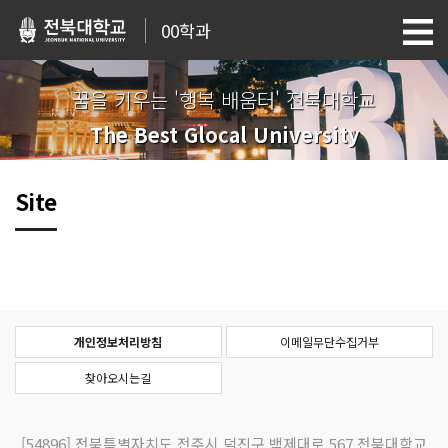
00학과
꿈을 키우는 '행복 배움터' 전북대학교
The Best Glocal University
Site
개인정보처리방침
이메일무단수집거부
찾아오시는길
[54896]
전북특별자치도 전주시 덕진구 백제대로 567 전북대학교