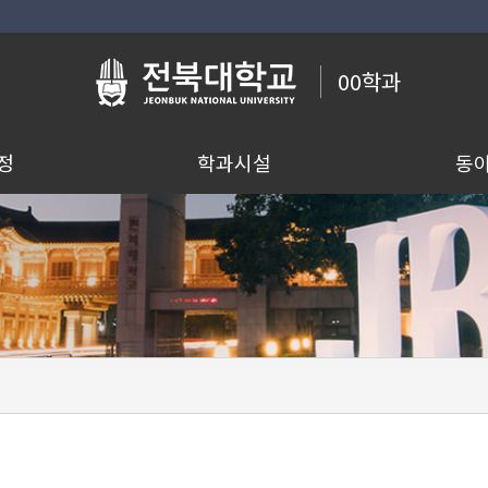
00학과
정
학과시설
동