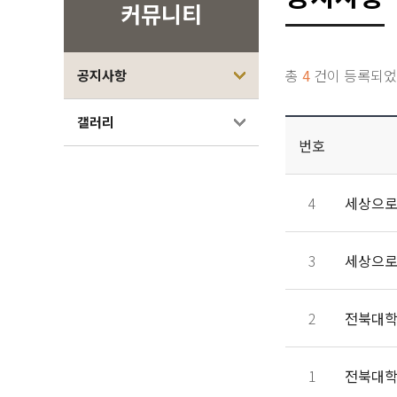
커뮤니티
총
4
건이 등록되었
공지사항
갤러리
번호
4
3
2
전북대학
1
전북대학