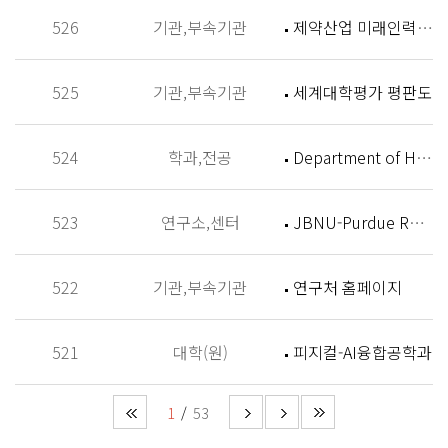
526
기관,부속기관
제약산업 미래인력 양성센터 홈페이지
525
기관,부속기관
세계대학평가 평판도
524
학과,전공
Department of History
523
연구소,센터
JBNU-Purdue Research Institute (JPRI)
522
기관,부속기관
연구처 홈페이지
521
대학(원)
피지컬-AI융합공학과
1
53