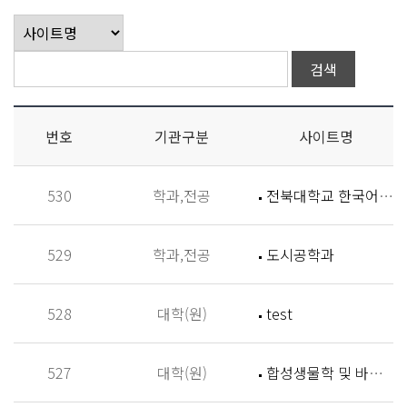
번호
기관구분
사이트명
530
학과,전공
전북대학교 한국어학과
529
학과,전공
도시공학과
528
대학(원)
test
527
대학(원)
합성생물학 및 바이오신소재개발 연구실 (Synthetic Biology and Biomaterials Lab,SBBL)